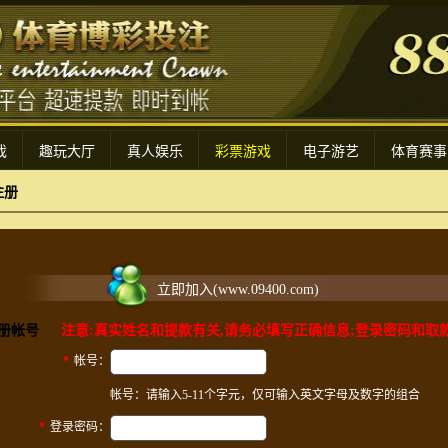
戏
趣玩大厅
真人娱乐
彩票游戏
电子游艺
体育赛事
注册
立即加入(www.09400.com)
册帐号
注意:真实姓名和提款有关,请务必填写正确信息;登录密码和取
*
帐号：
帐号：请输入5-11个字元，仅可输入英文字母及数字的组合
*
登录密码：