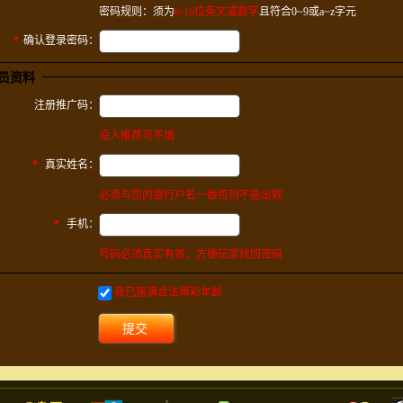
密码规则：须为
6-16位英文或数字
且符合0~9或a~z字元
*
确认登录密码：
员资料
注册推广码：
没人推荐可不填
*
真实姓名：
必须与您的银行户名一致否则不能出款
*
手机：
号码必须真实有效，方便玩家找回密码
我已届满合法博彩年龄