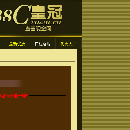
最新优惠
在线客服
优惠大厅
款密码不能一样!