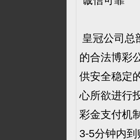
诚信可靠
皇冠公司总
的合法博彩
供安全稳定
心所欲进行
彩金支付机
3-5分钟内