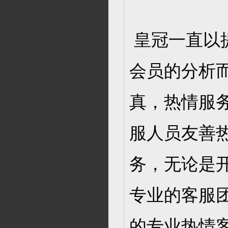
皇冠一直以
会员的分析
真，热情服
服人员友善
务，无论是
专业的客服团
的专业热情