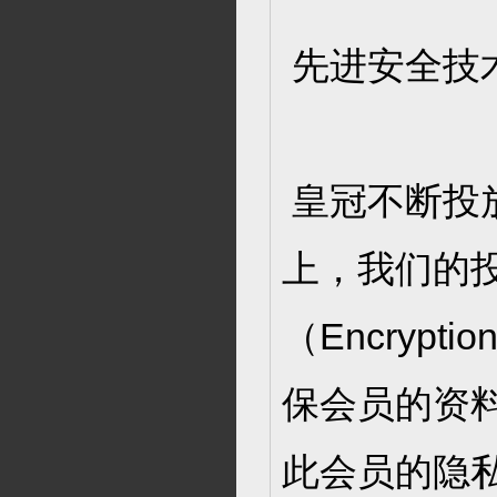
先进安全技
皇冠不断投
上，我们的投
（Encrypti
保会员的资
此会员的隐