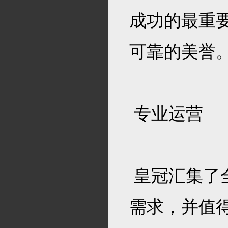
成功的最重
可靠的美誉
专业运营
皇冠汇集了
需求，并值