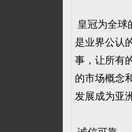
皇冠为全球
是业界公认的
事，让所有
的市场概念
发展成为亚