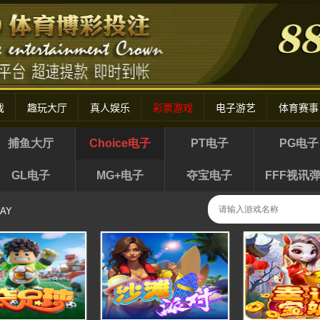
戏
趣玩大厅
真人娱乐
彩票游戏
电子游艺
体育赛事