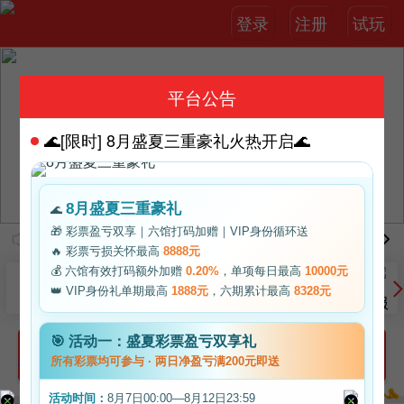
登录
注册
试玩
平台公告
🌊[限时] 8月盛夏三重豪礼火热开启🌊
8月盛夏三重豪礼
🌊
🎁 彩票盈亏双享｜六馆打码加赠｜VIP身份循环送
%彩金已于今日06:00准时派送到账，请留意余额！
🌊
🔥 彩票亏损关怀最高
8888元
💰 六馆有效打码额外加赠
0.20%
，单项每日最高
10000元
👑 VIP身份礼单期最高
1888元
，六期累计最高
8328元
充值
提现
聊天室
在线客服
备用客服
趣玩
🎯 活动一：盛夏彩票盈亏双享礼
盲盒
立刻抽奖
所有彩票均可参与 · 两日净盈亏满200元即送
活动时间：
8月7日00:00—8月12日23:59