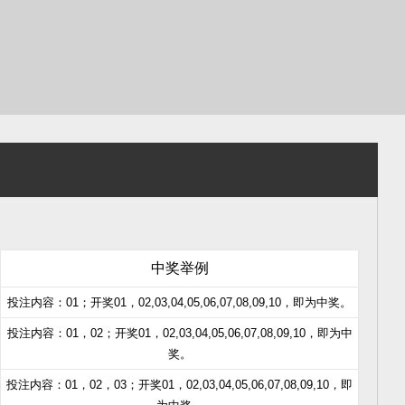
中奖举例
投注内容：01；开奖01，02,03,04,05,06,07,08,09,10，即为中奖。
投注内容：01，02；开奖01，02,03,04,05,06,07,08,09,10，即为中
奖。
投注内容：01，02，03；开奖01，02,03,04,05,06,07,08,09,10，即