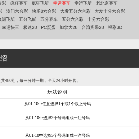
分彩
疯狂赛车
疯狂飞艇
幸运赛车
幸运飞艇
老北京赛车
彩
澳门六合彩
快乐8六合彩
大发五分六合彩
大发十分六合彩
澳洲飞艇
五分飞艇
五分赛车
五分六合彩
十分六合彩
幸运快三
极速28
PC蛋蛋
加拿大28
台湾宾果28
福彩3D
绍
天共480期，每三分钟一期，全天24小时开售。
玩法说明
从01-10中任意选择1个或1个以上号码
从01-10中选择2个号码组成一注号码
从01-10中选择3个号码组成一注号码