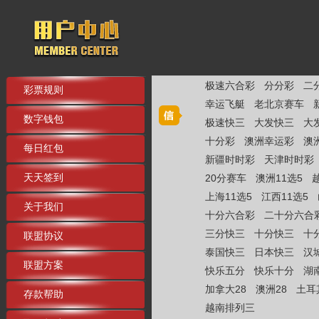
极速六合彩
分分彩
二
彩票规则
幸运飞艇
老北京赛车
数字钱包
极速快三
大发快三
大
十分彩
澳洲幸运彩
澳
每日红包
新疆时时彩
天津时时彩
天天签到
20分赛车
澳洲11选5
上海11选5
江西11选5
关于我们
十分六合彩
二十分六合
三分快三
十分快三
十
联盟协议
泰国快三
日本快三
汉
联盟方案
快乐五分
快乐十分
湖
加拿大28
澳洲28
土耳
存款帮助
越南排列三