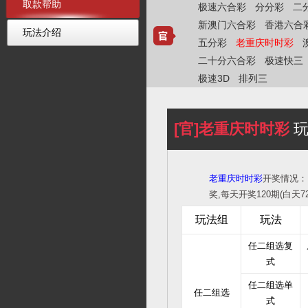
取款帮助
极速六合彩
分分彩
二
新澳门六合彩
香港六合
玩法介绍
五分彩
老重庆时时彩
二十分六合彩
极速快三
极速3D
排列三
[官]老重庆时时彩
玩
老重庆时时彩
开奖情况
奖,每天开奖120期(白天7
玩法组
玩法
任二组选复
式
任二组选单
任二组选
式