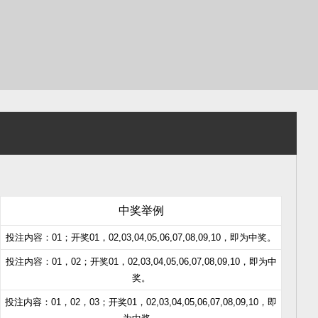
中奖举例
投注内容：01；开奖01，02,03,04,05,06,07,08,09,10，即为中奖。
投注内容：01，02；开奖01，02,03,04,05,06,07,08,09,10，即为中
奖。
投注内容：01，02，03；开奖01，02,03,04,05,06,07,08,09,10，即