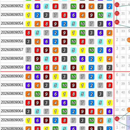
01
30
20260809052
01
31
20260809053
01
32
20260809054
1
33
20260809055
2
34
0
20260809056
3
35
20260809057
4
36
20260809058
5
37
20260809059
6
38
20260809060
7
39
20260809061
8
40
20260809062
9
41
20260809063
10
42
0
20260809064
01
43
20260809065
1
44
20260809066