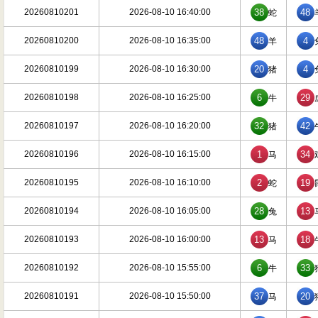
20260810201
2026-08-10 16:40:00
38
48
蛇
20260810200
2026-08-10 16:35:00
48
4
羊
20260810199
2026-08-10 16:30:00
20
4
猪
20260810198
2026-08-10 16:25:00
6
29
牛
20260810197
2026-08-10 16:20:00
32
42
猪
20260810196
2026-08-10 16:15:00
1
34
马
20260810195
2026-08-10 16:10:00
2
19
蛇
20260810194
2026-08-10 16:05:00
28
13
兔
20260810193
2026-08-10 16:00:00
13
18
马
20260810192
2026-08-10 15:55:00
6
33
牛
20260810191
2026-08-10 15:50:00
37
20
马