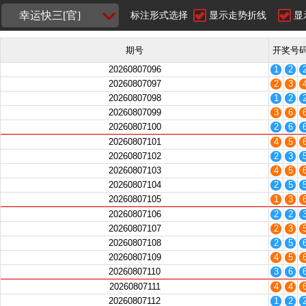
幸运快三[官]
标注形式选择
显示走势折线
显
期号
开奖号
20260807096
1
2
20260807097
2
3
20260807098
1
2
20260807099
3
6
20260807100
2
6
20260807101
4
5
20260807102
2
3
20260807103
4
5
20260807104
2
5
20260807105
1
3
20260807106
2
2
20260807107
2
3
20260807108
2
5
20260807109
4
5
20260807110
3
6
20260807111
4
4
20260807112
1
2