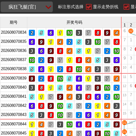
疯狂飞艇[官]
标注形式选择
显示走势折线
显
期号
开奖号码
1
2
6
02
202608070834
7
1
202608070835
8
2
202608070836
9
3
202608070837
4
10
202608070838
5
11
202608070839
6
12
202608070840
7
13
202608070841
8
14
202608070842
9
15
202608070843
01
10
202608070844
01
11
202608070845