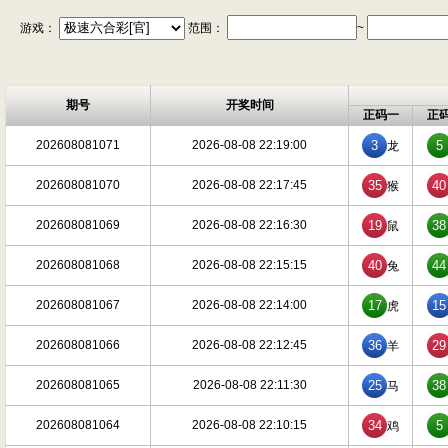
游戏：
范围：
~
期号
开奖时间
正码一
正
202608081071
2026-08-08 22:19:00
3
5
龙
202608081070
2026-08-08 22:17:45
35
40
猴
202608081069
2026-08-08 22:16:30
19
38
鼠
202608081068
2026-08-08 22:15:15
40
44
兔
202608081067
2026-08-08 22:14:00
17
15
虎
202608081066
2026-08-08 22:12:45
36
29
羊
202608081065
2026-08-08 22:11:30
25
38
马
202608081064
2026-08-08 22:10:15
34
5
鸡