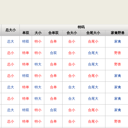
特码
总大小
单双
大小
合单双
合大小
合尾大小
家禽野兽
总大
特双
特小
合单
合小
合尾小
家禽
总小
特单
特小
合双
合小
合尾大
野兽
总小
特单
特大
合单
合小
合尾大
野兽
总小
特双
特小
合单
合小
合尾小
家禽
总大
特单
特大
合单
合大
合尾大
家禽
总小
特单
特大
合单
合大
合尾大
家禽
总大
特双
特小
合双
合小
合尾小
家禽
总小
特单
特小
合单
合小
合尾小
野兽