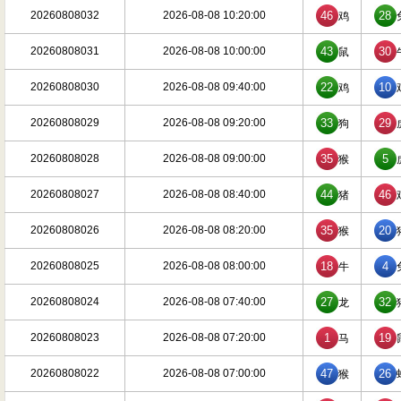
20260808032
2026-08-08 10:20:00
46
28
鸡
20260808031
2026-08-08 10:00:00
43
30
鼠
20260808030
2026-08-08 09:40:00
22
10
鸡
20260808029
2026-08-08 09:20:00
33
29
狗
20260808028
2026-08-08 09:00:00
35
5
猴
20260808027
2026-08-08 08:40:00
44
46
猪
20260808026
2026-08-08 08:20:00
35
20
猴
20260808025
2026-08-08 08:00:00
18
4
牛
20260808024
2026-08-08 07:40:00
27
32
龙
20260808023
2026-08-08 07:20:00
1
19
马
20260808022
2026-08-08 07:00:00
47
26
猴