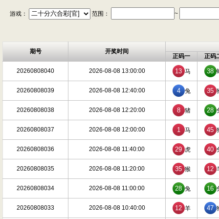
游戏：
范围：
~
期号
开奖时间
正码一
正码
20260808040
2026-08-08 13:00:00
13
38
马
20260808039
2026-08-08 12:40:00
4
35
兔
20260808038
2026-08-08 12:20:00
8
28
猪
20260808037
2026-08-08 12:00:00
1
45
马
20260808036
2026-08-08 11:40:00
29
40
虎
20260808035
2026-08-08 11:20:00
35
12
猴
20260808034
2026-08-08 11:00:00
28
16
兔
20260808033
2026-08-08 10:40:00
12
47
羊